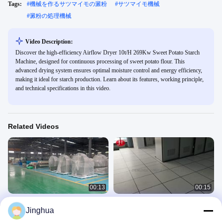
Tags:
#
機械を作るサツマイモの澱粉
#
サツマイモ機械
#
澱粉の処理機械
Video Description:
Discover the high-efficiency Airflow Dryer 10t/H 269Kw Sweet Potato Starch
Machine, designed for continuous processing of sweet potato flour. This
advanced drying system ensures optimal moisture control and energy efficiency,
making it ideal for starch production. Learn about its features, working principle,
and technical specifications in this video.
Related Videos
00:13
00:15
キャッサバ澱粉加工機フルセットタ
PLC電気制御キャッサバ澱粉製造機
Jinghua
ピオカ製造工場設備
プロジェクト
プロジェクト
November 11, 2025