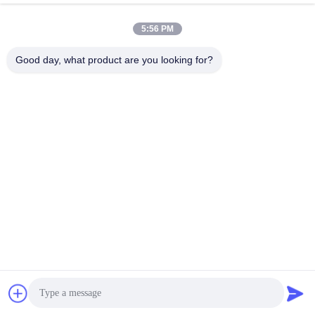
July 15, 2026
5:56 PM
Good day, what product are you looking for?
00:58
00:17
カスタマイズされたキャッサバ澱粉
粉末加工のための水中サイクロン機
生産ライン設備の紹介
械
プロジェクト
工場機器の展示
November 11, 2025
August 05, 2026
00:15
00:15
工業用食品粉砕機 / マッサバ切断機
ステンレス鋼キャッサバ澱粉回転式
コンパクト構造
真空フィルター多機能食品加工機械
Centrifuge Sieve
Other Videos
June 24, 2025
May 22, 2026