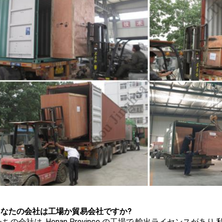
 あなたの会社は工場か貿易会社ですか?
私たちの会社は, Henan Province の工場で,輸出ライセン