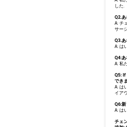
した.
Q2.
A: 
サー
Q3
A:
Q4:
A: 
Q5:
でき
A:
イア
Q6
A: 
チェ