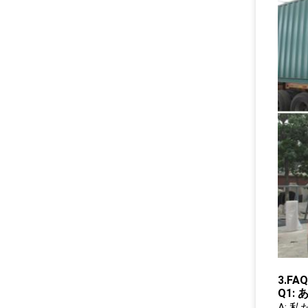
3.FAQ
Q1:
A: 