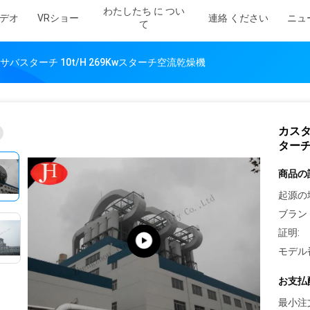
わたしたち に つい
デオ
VRショー
連絡 ください
ニュ
て
バスターチ 10t/H 269Kwスターチ空流乾燥機
カスタ
ター
商品の
起源の
ブラン
証明:
モデル
お支払
最小注