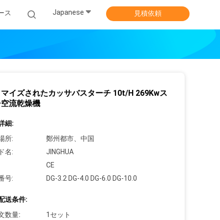
Japanese
ース
見積依頼
マイズされたカッサバスターチ 10t/H 269Kwス
チ空流乾燥機
詳細:
場所:
鄭州都市、中国
ド名:
JINGHUA
CE
番号:
DG-3.2 DG-4.0 DG-6.0 DG-10.0
配送条件:
文数量:
1セット