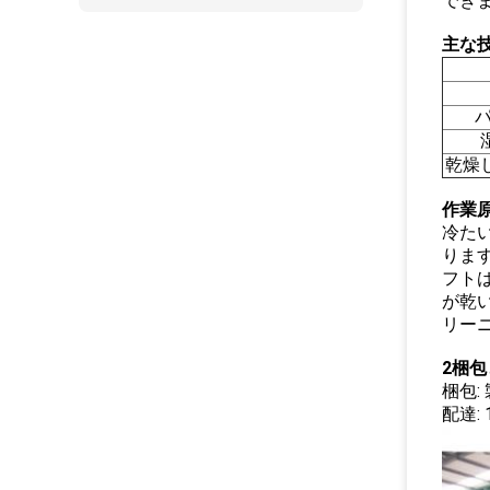
できま
主な
パ
乾燥し
作業
冷た
りま
フト
が乾
リー
2梱
梱包
配達: