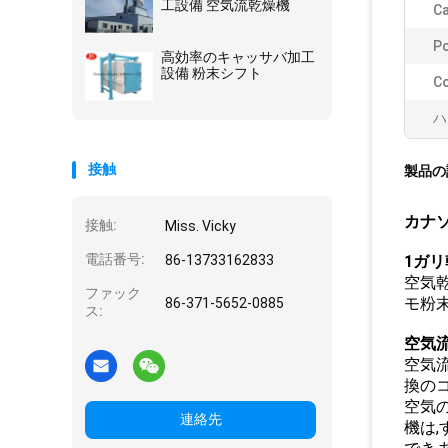
工設備 空気流乾燥機
Ca
P
高効率のキャッサバ加工
設備 粉末シフト
Co
ハ
接触
製品の
カナソ
接触:
Miss. Vicky
電話番号:
86-13733162833
1ガ
空気乾
ファック
モ粉末
86-371-5652-0885
ス:
空気
空気流
換の
空気
連絡先
機は