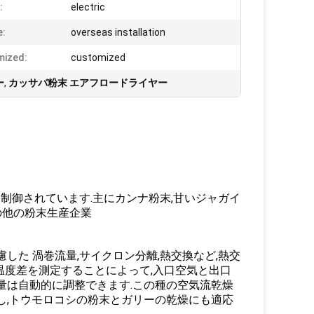
:
electric
e:
overseas installation
mized:
customized
ー
,
カッサバ粉末 エアフロードライヤー
を制御されています.主にカンナ粉末,甘いジャガイ
その他の粉末生産企業
した 渦巻流量,サイクロン分離,熱交換など,熱交
温度差を測定することによって,入口空気と出口
量は自動的に調整できます.この種の空気流乾燥
し,トウモロコシの粉末とガリーの乾燥にも適応