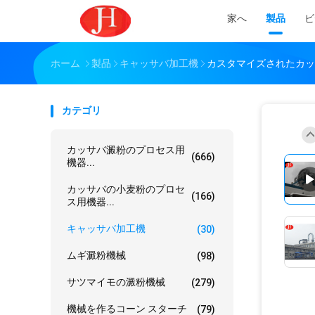
家へ
製品
ビ
ホーム
製品
キャッサバ加工機
カスタマイズされたカッサ
カテゴリ
カッサバ澱粉のプロセス用
(666)
機器...
カッサバの小麦粉のプロセ
(166)
ス用機器...
キャッサバ加工機
(30)
ムギ澱粉機械
(98)
サツマイモの澱粉機械
(279)
機械を作るコーン スターチ
(79)