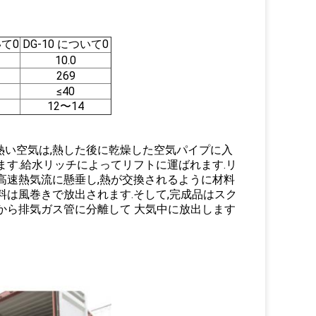
いて0
DG-10 について0
10.0
269
≤40
12〜14
熱い空気は,熱した後に乾燥した空気パイプに入
ます.給水リッチによってリフトに運ばれます.リ
高速熱気流に懸垂し,熱が交換されるように材料
料は風巻きで放出されます.そして,完成品はスク
から排気ガス管に分離して 大気中に放出します