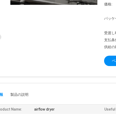
価格:
パッケ
受渡し
支払条
供給の
ベ
報
製品の説明
roduct Name:
airflow dryer
Useful 