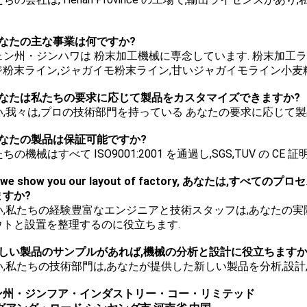
あなたの主な事業は何ですか?
チェン州・ジンハワは 粉末加工機械に専念しています. 粉末加工ラ
ジ粉末ライン,ジャガイモ粉末ライン,甘いジャガイモライン小
.あなたは私たちの要求に応じて製品をカスタマイズできますか?
 はい,我々は,プロの技術部門を持っている あなたの要求に応じ
あなたの製品は保証可能ですか?
私たちの機械はすべて ISO9001:2001 を通過し,SGS,TUV の C
 If we show you our layout of factory, あな
ますか?
 はい,私たちの経験豊富なエンジニアと技術スタッフは,あなた
ウトと設置を整理するのに役立ちます.
:新しい製品のサンプルがあれば,機械の分析と設計に役立ちますか
はい,私たちの技術部門は,あなたが提供した新しい製品を分析,設
ン州・ジンフア・インダストリー・コー・リミテッド