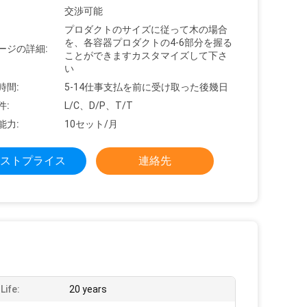
交渉可能
プロダクトのサイズに従って木の場合
を、各容器プロダクトの4-6部分を握る
ージの詳細:
ことができますカスタマイズして下さ
い
時間:
5-14仕事支払を前に受け取った後幾日
件:
L/C、D/P、T/T
能力:
10セット/月
ストプライス
連絡先
Life:
20 years