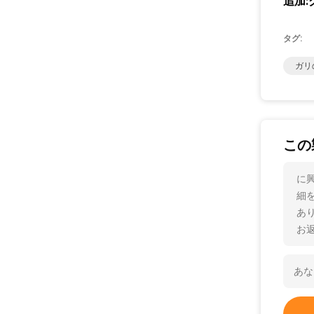
追加:
タグ:
ガリ
この
に興
細
あ
お