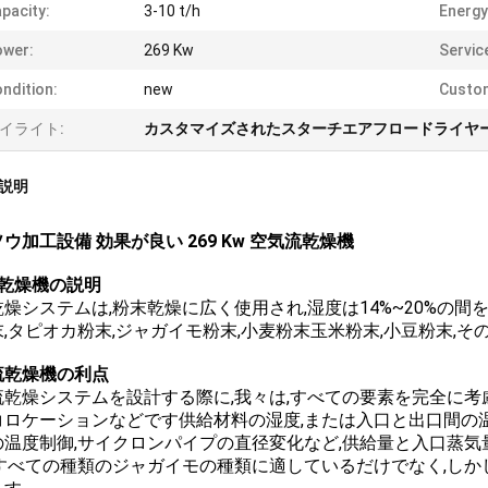
pacity:
3-10 t/h
Energy
ower:
269 Kw
Servic
ndition:
new
Custo
イライト:
カスタマイズされたスターチエアフロードライヤ
説明
ウ加工設備 効果が良い 269 Kw 空気流乾燥機
リ乾燥機の説明
燥システムは,粉末乾燥に広く使用され,湿度は14%~20%の間
,タピオカ粉末,ジャガイモ粉末,小麦粉末玉米粉末,小豆粉末,
流乾燥機の利点
乾燥システムを設計する際に,我々は,すべての要素を完全に考慮
コロケーションなどです供給材料の湿度,または入口と出口間の
の温度制御,サイクロンパイプの直径変化など,供給量と入口蒸気
,すべての種類のジャガイモの種類に適しているだけでなく,しか