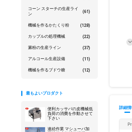
コーン スターチの生産ライ
(61)
ン
機械を作るかたくり粉
(128)
カップルの処理機械
(22)
澱粉の生産ライン
(37)
アルコール生産設備
(11)
機械を作るブドウ糖
(12)
最もよいプロダクト
詳細情
便利カッサバの皮機械低
負荷の消費を作動させて
下さい
P
連続作業 マシューバ加