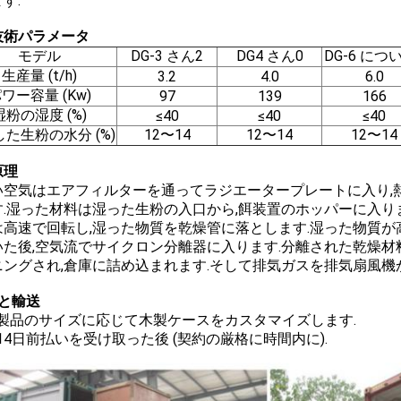
す.
技術パラメータ
モデル
DG-3 さん2
DG4 さん0
DG-6 につ
生産量 (t/h)
3.2
4.0
6.0
ワー容量 (Kw)
97
139
166
湿粉の湿度 (%)
≤40
≤40
≤40
た生粉の水分 (%)
12〜14
12〜14
12〜14
原理
い空気はエアフィルターを通ってラジエータープレートに入り,
す.湿った材料は湿った生粉の入口から,餌装置のホッパーに入り
は高速で回転し,湿った物質を乾燥管に落とします.湿った物質が
いた後,空気流でサイクロン分離器に入ります.分離された乾燥材
ニングされ,倉庫に詰め込まれます.そして排気ガスを排気扇風機
包と輸送
: 製品のサイズに応じて木製ケースをカスタマイズします.
 14日前払いを受け取った後 (契約の厳格に時間内に).