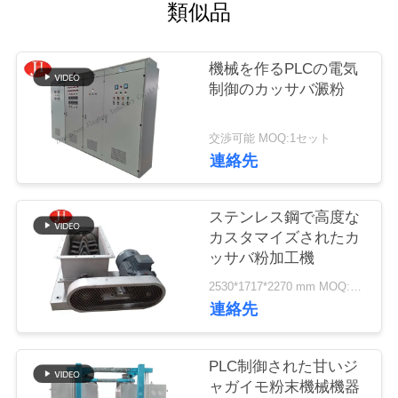
つ
類似品
い
機械を作るPLCの電気
て
制御のカッサバ澱粉
工
交渉可能 MOQ:1セット
連絡先
場
ツ
ステンレス鋼で高度な
カスタマイズされたカ
ア
ッサバ粉加工機
ー
2530*1717*2270 mm MOQ:1 set
連絡先
品
PLC制御された甘いジ
質
ャガイモ粉末機械機器