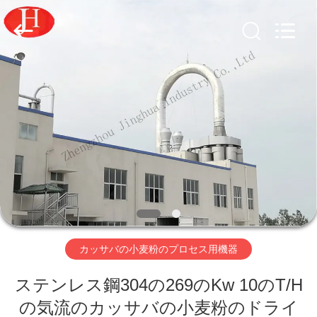
機
器
supplier.
Copyright
©
2020
-
2026
家
Zhengzhou
Jinghua
Industry
へ
Co.,Ltd..
All
Rights
Reserved.
製
品
ビ
カッサバの小麦粉のプロセス用機器
デ
ステンレス鋼304の269のKw 10のT/H
オ
の気流のカッサバの小麦粉のドライ