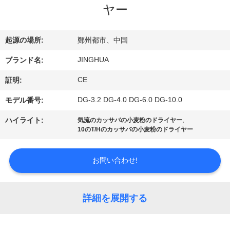
ヤー
VR
シ
起源の場所:
鄭州都市、中国
ョ
JINGHUA
ブランド名:
ー
CE
証明:
DG-3.2 DG-4.0 DG-6.0 DG-10.0
モデル番号:
わ
,
ハイライト:
気流のカッサバの小麦粉のドライヤー
た
10のT/Hのカッサバの小麦粉のドライヤー
し
お問い合わせ!
た
ち
詳細を展開する
に