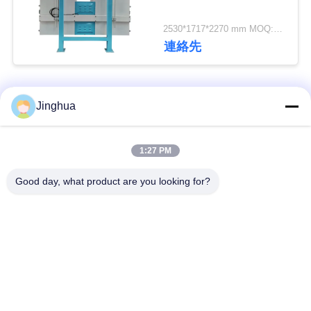
管
2530*1717*2270 mm MOQ:1 set
理
連絡先
連
人気カテゴリ
すべて
Jinghua
絡
く
カッサバ澱粉のプロ
カッサバの小麦粉の
1:27 PM
セス用機器
プロセス用機器
だ
Good day, what product are you looking for?
さ
キャッサバ加工機
ムギ澱粉機械
い
サツマイモの澱粉機
機械を作るコーン ス
械
ターチ
ニ
ュ
コーン スターチの生
機械を作るかたくり