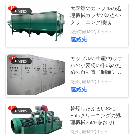
つ
大容量のカップルの処
い
理機械カッサバのかい
クリーニング機械
て
交渉可能 MOQ:1 セット
連絡先
工
場
カップルの生産/カッサ
バの小麦粉の作成のた
ツ
めの自動電子制御シス
テム
ア
交渉可能 MOQ:1 セット
連絡先
ー
乾燥したふるいSSは
品
Fufuクリーニングの処
理機械25t/Hをおりに入
質
れる
交渉可能 MOQ:1セット