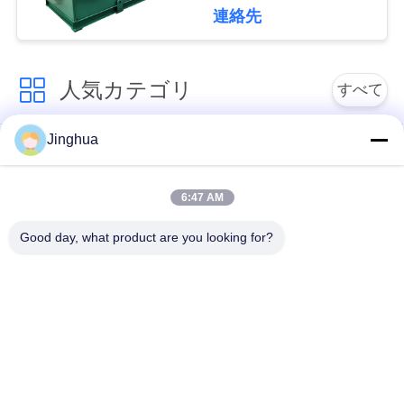
管
連絡先
理
人気カテゴリ
すべて
連
Jinghua
絡
カッサバ澱粉のプロ
カッサバの小麦粉の
セス用機器
プロセス用機器
く
6:47 AM
だ
キャッサバ加工機
ムギ澱粉機械
Good day, what product are you looking for?
さ
サツマイモの澱粉機
機械を作るコーン ス
い
械
ターチ
ニ
コーン スターチの生
機械を作るかたくり
産ライン
粉
ュ