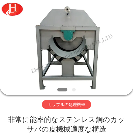
機
器
supplier.
Copyright
©
2020
-
2026
家
Zhengzhou
Jinghua
Industry
へ
Co.,Ltd..
All
Rights
Reserved.
製
品
ビ
カップルの処理機械
デ
非常に能率的なステンレス鋼のカッ
オ
サバの皮機械適度な構造