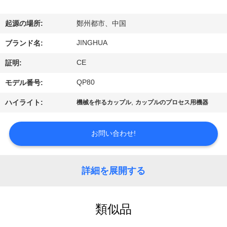
VR
起源の場所:
鄭州都市、中国
シ
JINGHUA
ブランド名:
ョ
CE
証明:
ー
QP80
モデル番号:
,
ハイライト:
機械を作るカップル
カップルのプロセス用機器
わ
た
お問い合わせ!
し
た
詳細を展開する
ち
に
類似品